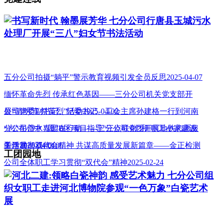
书写新时代 翰墨展芳华 七分公司行唐县玉城污水
处理厂开展“三八”妇女节书法活动
五分公司拍摄“躺平”警示教育视频引发全员反思2025-04-07
缅怀革命先烈 传承红色基因——三分公司机关党支部开
展“清明节 祭英烈”活动2025-04-02
公司党委副书记、纪委书记、工会主席孙建格一行到河南
分公司澧水嘉园B区项目指导“三点联创”和 职工小家建设
“志”在心中 “愿”在行动——三分公司党团开展地铁志愿服
工作2025-04-01
务活动2025-03-05
学习贯彻双代会精神 共谋高质量发展新篇章——金正检测
工团园地
公司全体职工学习贯彻“双代会”精神2025-02-24
河北二建:领略白瓷神韵 感受艺术魅力 七分公司组
织女职工走进河北博物院参观“一色万象”白瓷艺术
展