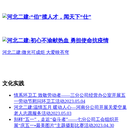
河北二建:“伯”揽人才，闻天下“仕”
河北二建:初心不渝献热血 勇担使命抗疫情
河北二建:微光可成炬 大爱映苍穹
文化实践
情系环卫工 致敬劳动者——三分公司经营办公室开展五
一劳动节慰问环卫工活动2023.05.04
河北二建:温情五月 暖动人心—河南分公司开展关爱空巢
老人志愿服务活动2023.05.03
别样“五一”，走近“奋斗者”——七分公司工会组织开
展“庆五一•最美图片”主题摄影比赛活动2023.04.30