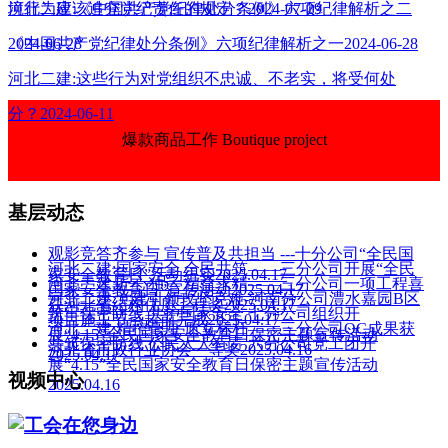
境行为应该追究党纪责任的规定？2024-07-29
河北二建:《中国共产党纪律处分条例》六项纪律解析之二
2024-06-28
《中国共产党纪律处分条例》六项纪律解析之一2024-06-28
河北二建:这些行为对党组织不忠诚、不老实，将受何处
分？2024-06-11
爆款商品工作 Boutique project
基层动态
观影竞答齐参与 宣传普及共担当 ---十分公司“全民国
河北二建:国家安全 全民共筑——三分公司开展“全民
家安全教育日”活动纪实2025.04.17
河北二建:匠心独运 精益求精——三分公司一项工程喜
国家安全教育日”宣传活动2025.04.17
河北二建:党建引领攻坚克难-河南分公司澧水嘉园B区
获河北省结构优质工程奖2025.04.17
筑牢保密防线 共护国家安全 七分公司组织开
项目施工节点超前完成2025.04.17
河北二建:精控毫厘 质立标杆——三分公司QC成果获
展“4.15”全民国家安全教育日保密主题宣传活动
共筑保密防线 公民人人有责 六分公司党工团开
河北省市政行业协会一等奖2025.04.16
2025.04.17
展“4.15”全民国家安全教育日保密主题宣传活动
视频中心
2025.04.16
工会在您身边