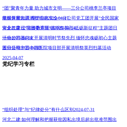
“团”聚青年力量 助力城市文明——三分公司桃李兰亭项目
组织开展志愿清扫活动2025-04-17
掌握保密知识 维护信息安全一分公司党工团开展“全民国家
安全教育日”宣传教育活动2025-04-14
河北二建:公司团委开展“清明祭英烈 砥砺新征程”主题团日
活动2025-04-04
一分公司团总支开展清明时节祭先烈 缅怀忠魂砺初心主题
团日活动2025-04-07
五分公司宁晋中西医院项目部开展清明祭英烈扫墓活动
2025-04-07
党纪学习专栏
“组织处理”与“纪律处分”有什么区别2024-07-31
河北二建:如何理解和把握获批因私出境后超出批准范围出