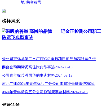
地”荣誉称号
榜样风采
温暖的善举 高尚的品德——记金正检测公司职工
陈运飞典型事迹
分公司定远县第二水厂EPC总承包项目预算员程秋华先进
事迹2024-08-22
四分公司预算员高佳旗典型事迹2024-08-13
公司青年标兵潘国华的事迹材料2024-08-13
河北二建:2024年青年标兵二分公司李鹏冲先进事迹2024-
08-13
2024年青年标兵五分公司赵瑞康事迹材料2024-08-13
党建连线