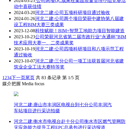
2024-03-25
公司两项QC成果在集团质量管理小组竞赛活
动中喜获佳绩
2024-03-20
河北二建:公司五项科研项目通过验收
2024-01-26
河北二建:公司两个项目荣获中建协第八届建
设工程BIM大赛三类成果
2023-12-08
科技赋能！BIM+智慧工地助力项目智能建造
2023-10-23
公司荣获河北省第二届市政行业“永通杯”BIM
技术应用大赛一、二类成果奖
2023-10-19
河北二建:公司四项科研项目和八项示范工程
通过验收
2023-10-07
河北二建:三分公司一项工法获首届河北省建
筑业企业工法大赛特等奖
1
2
3
4
下一页
尾页
共 83 条记录 第 1/5 页
媒介把握 Media focus
河北二建:唐山市丰润区电视台到七分公司丰润汽
车站项目进行采访拍摄
河北二建:衡水市电视台赴十分公司衡水市区燃气管网防
灾应急能力提升工程EPC总承包进行采访报道