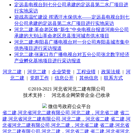
定远县电视台到七分公司承建的定远县第二水厂项目进
行实地采访
迎战高温忙建设 挥洒汗水保供水——定远县电视台到七
分公司承建的定远县第二水厂项目进行实地采访
河北二建:革命老区焕“新生”中央电视台报道河南分公司
承建的大别山革命老区息县淮河城市供水项目
河北二建:寿阳县广播电视台对一分公司寿阳县城市集中
供热项目进行采访报道
河北二建:张家口市广播电视台对五分公司张北数字经济
产业孵化基地项目进行采访报道
河北二建
|
河北二建
|
企业荣誉
|
工程业绩
|
政策法规
|
河
北二建
|
党群工作
|
信息公开
|
其他信息
|
联系方式
©2010-2021 河北省河北二建有限公司
技术支持： 河北名企网荣誉企业-已收录
微信号政府公众平台
省二建,河北省河北二建有限公司,河北二建，河北省二建
省二
建,河北省河北二建有限公司,河北二建，河北省二建
省二建,河
北省河北二建有限公司,河北二建，河北省二建
省二建,河北省
河北二建有限公司,河北二建，河北省二建
省二建,河北省河北