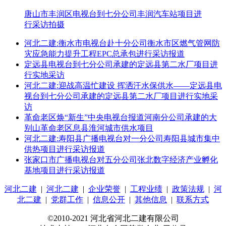
唐山市丰润区电视台到七分公司丰润汽车站项目进
行采访拍摄
河北二建:衡水市电视台赴十分公司衡水市区燃气管网防
灾应急能力提升工程EPC总承包进行采访报道
定远县电视台到七分公司承建的定远县第二水厂项目进
行实地采访
河北二建:迎战高温忙建设 挥洒汗水保供水——定远县电
视台到七分公司承建的定远县第二水厂项目进行实地采
访
革命老区焕“新生”中央电视台报道河南分公司承建的大
别山革命老区息县淮河城市供水项目
河北二建:寿阳县广播电视台对一分公司寿阳县城市集中
供热项目进行采访报道
张家口市广播电视台对五分公司张北数字经济产业孵化
基地项目进行采访报道
河北二建
|
河北二建
|
企业荣誉
|
工程业绩
|
政策法规
|
河
北二建
|
党群工作
|
信息公开
|
其他信息
|
联系方式
©2010-2021 河北省河北二建有限公司