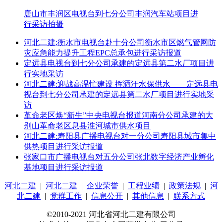
唐山市丰润区电视台到七分公司丰润汽车站项目进
行采访拍摄
河北二建:衡水市电视台赴十分公司衡水市区燃气管网防
灾应急能力提升工程EPC总承包进行采访报道
定远县电视台到七分公司承建的定远县第二水厂项目进
行实地采访
河北二建:迎战高温忙建设 挥洒汗水保供水——定远县电
视台到七分公司承建的定远县第二水厂项目进行实地采
访
革命老区焕“新生”中央电视台报道河南分公司承建的大
别山革命老区息县淮河城市供水项目
河北二建:寿阳县广播电视台对一分公司寿阳县城市集中
供热项目进行采访报道
张家口市广播电视台对五分公司张北数字经济产业孵化
基地项目进行采访报道
河北二建
|
河北二建
|
企业荣誉
|
工程业绩
|
政策法规
|
河
北二建
|
党群工作
|
信息公开
|
其他信息
|
联系方式
©2010-2021 河北省河北二建有限公司