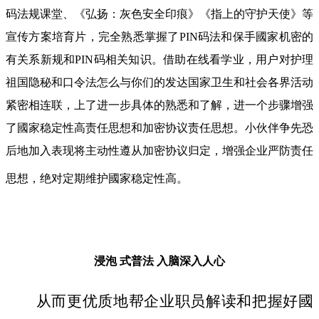
码法规课堂、《弘扬：灰色安全印痕》《指上的守护天使》等
宣传方案培育片，完全熟悉掌握了PIN码法和保手國家机密的
有关系新规和PIN码相关知识。借助在线看学业，用户对护理
祖国隐秘和口令法怎么与你们的发达国家卫生和社会各界活动
紧密相连联，上了进一步具体的熟悉和了解，进一个步骤增强
了國家稳定性高责任思想和加密协议责任思想。小伙伴争先恐
后地加入表现将主动性遵从加密协议归定，增强企业严防责任
思想，绝对定期维护國家稳定性高。
浸泡 式普法
入脑深入人心
从而更优质地帮企业职员解读和把握好國