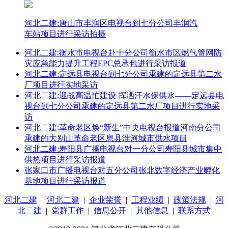
河北二建:唐山市丰润区电视台到七分公司丰润汽
车站项目进行采访拍摄
河北二建:衡水市电视台赴十分公司衡水市区燃气管网防
灾应急能力提升工程EPC总承包进行采访报道
河北二建:定远县电视台到七分公司承建的定远县第二水
厂项目进行实地采访
河北二建:迎战高温忙建设 挥洒汗水保供水——定远县电
视台到七分公司承建的定远县第二水厂项目进行实地采
访
河北二建:革命老区焕“新生”中央电视台报道河南分公司
承建的大别山革命老区息县淮河城市供水项目
河北二建:寿阳县广播电视台对一分公司寿阳县城市集中
供热项目进行采访报道
张家口市广播电视台对五分公司张北数字经济产业孵化
基地项目进行采访报道
河北二建
|
河北二建
|
企业荣誉
|
工程业绩
|
政策法规
|
河
北二建
|
党群工作
|
信息公开
|
其他信息
|
联系方式