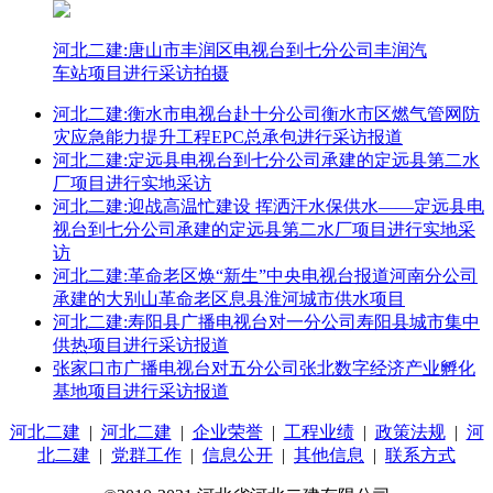
河北二建:唐山市丰润区电视台到七分公司丰润汽
车站项目进行采访拍摄
河北二建:衡水市电视台赴十分公司衡水市区燃气管网防
灾应急能力提升工程EPC总承包进行采访报道
河北二建:定远县电视台到七分公司承建的定远县第二水
厂项目进行实地采访
河北二建:迎战高温忙建设 挥洒汗水保供水——定远县电
视台到七分公司承建的定远县第二水厂项目进行实地采
访
河北二建:革命老区焕“新生”中央电视台报道河南分公司
承建的大别山革命老区息县淮河城市供水项目
河北二建:寿阳县广播电视台对一分公司寿阳县城市集中
供热项目进行采访报道
张家口市广播电视台对五分公司张北数字经济产业孵化
基地项目进行采访报道
河北二建
|
河北二建
|
企业荣誉
|
工程业绩
|
政策法规
|
河
北二建
|
党群工作
|
信息公开
|
其他信息
|
联系方式