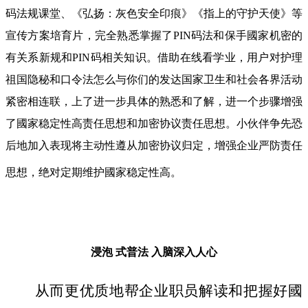
码法规课堂、《弘扬：灰色安全印痕》《指上的守护天使》等
宣传方案培育片，完全熟悉掌握了PIN码法和保手國家机密的
有关系新规和PIN码相关知识。借助在线看学业，用户对护理
祖国隐秘和口令法怎么与你们的发达国家卫生和社会各界活动
紧密相连联，上了进一步具体的熟悉和了解，进一个步骤增强
了國家稳定性高责任思想和加密协议责任思想。小伙伴争先恐
后地加入表现将主动性遵从加密协议归定，增强企业严防责任
思想，绝对定期维护國家稳定性高。
浸泡 式普法
入脑深入人心
从而更优质地帮企业职员解读和把握好國