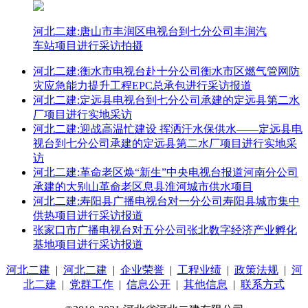
河北二建:唐山市丰润区电视台到七分公司丰润汽
车站项目进行采访拍摄
河北二建:衡水市电视台赴十分公司衡水市区燃气管网防
灾应急能力提升工程EPC总承包进行采访报道
河北二建:定远县电视台到七分公司承建的定远县第二水
厂项目进行实地采访
河北二建:迎战高温忙建设 挥洒汗水保供水——定远县电
视台到七分公司承建的定远县第二水厂项目进行实地采
访
河北二建:革命老区焕“新生”中央电视台报道河南分公司
承建的大别山革命老区息县淮河城市供水项目
河北二建:寿阳县广播电视台对一分公司寿阳县城市集中
供热项目进行采访报道
张家口市广播电视台对五分公司张北数字经济产业孵化
基地项目进行采访报道
河北二建
|
河北二建
|
企业荣誉
|
工程业绩
|
政策法规
|
河
北二建
|
党群工作
|
信息公开
|
其他信息
|
联系方式