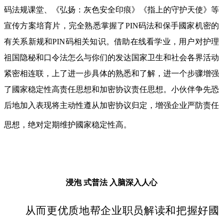
码法规课堂、《弘扬：灰色安全印痕》《指上的守护天使》等
宣传方案培育片，完全熟悉掌握了PIN码法和保手國家机密的
有关系新规和PIN码相关知识。借助在线看学业，用户对护理
祖国隐秘和口令法怎么与你们的发达国家卫生和社会各界活动
紧密相连联，上了进一步具体的熟悉和了解，进一个步骤增强
了國家稳定性高责任思想和加密协议责任思想。小伙伴争先恐
后地加入表现将主动性遵从加密协议归定，增强企业严防责任
思想，绝对定期维护國家稳定性高。
浸泡 式普法
入脑深入人心
从而更优质地帮企业职员解读和把握好國