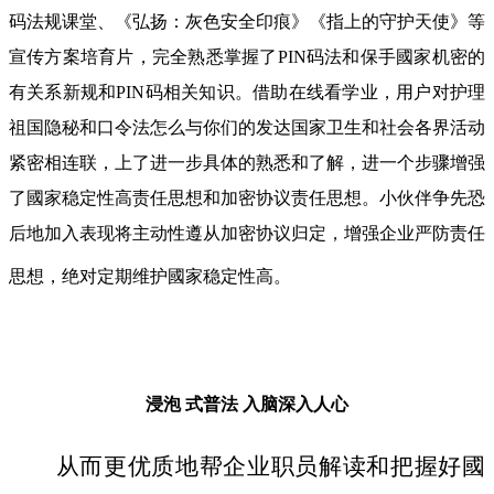
码法规课堂、《弘扬：灰色安全印痕》《指上的守护天使》等
宣传方案培育片，完全熟悉掌握了PIN码法和保手國家机密的
有关系新规和PIN码相关知识。借助在线看学业，用户对护理
祖国隐秘和口令法怎么与你们的发达国家卫生和社会各界活动
紧密相连联，上了进一步具体的熟悉和了解，进一个步骤增强
了國家稳定性高责任思想和加密协议责任思想。小伙伴争先恐
后地加入表现将主动性遵从加密协议归定，增强企业严防责任
思想，绝对定期维护國家稳定性高。
浸泡 式普法
入脑深入人心
从而更优质地帮企业职员解读和把握好國