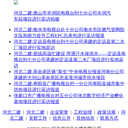
河北二建:唐山市丰润区电视台到七分公司丰润汽
车站项目进行采访拍摄
河北二建:衡水市电视台赴十分公司衡水市区燃气管网防
灾应急能力提升工程EPC总承包进行采访报道
河北二建:定远县电视台到七分公司承建的定远县第二水
厂项目进行实地采访
河北二建:迎战高温忙建设 挥洒汗水保供水——定远县电
视台到七分公司承建的定远县第二水厂项目进行实地采
访
河北二建:革命老区焕“新生”中央电视台报道河南分公司
承建的大别山革命老区息县淮河城市供水项目
河北二建:寿阳县广播电视台对一分公司寿阳县城市集中
供热项目进行采访报道
张家口市广播电视台对五分公司张北数字经济产业孵化
基地项目进行采访报道
河北二建
|
河北二建
|
企业荣誉
|
工程业绩
|
政策法规
|
河
北二建
|
党群工作
|
信息公开
|
其他信息
|
联系方式