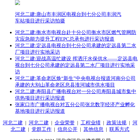
河北二建:唐山市丰润区电视台到七分公司丰润汽
车站项目进行采访拍摄
河北二建:衡水市电视台赴十分公司衡水市区燃气管网防
灾应急能力提升工程EPC总承包进行采访报道
河北二建:定远县电视台到七分公司承建的定远县第二水
厂项目进行实地采访
河北二建:迎战高温忙建设 挥洒汗水保供水——定远县电
视台到七分公司承建的定远县第二水厂项目进行实地采
访
河北二建:革命老区焕“新生”中央电视台报道河南分公司
承建的大别山革命老区息县淮河城市供水项目
河北二建:寿阳县广播电视台对一分公司寿阳县城市集中
供热项目进行采访报道
张家口市广播电视台对五分公司张北数字经济产业孵化
基地项目进行采访报道
河北二建
|
河北二建
|
企业荣誉
|
工程业绩
|
政策法规
|
河
北二建
|
党群工作
|
信息公开
|
其他信息
|
联系方式