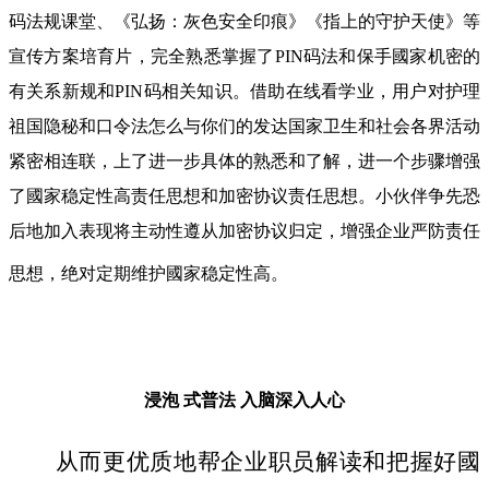
码法规课堂、《弘扬：灰色安全印痕》《指上的守护天使》等
宣传方案培育片，完全熟悉掌握了PIN码法和保手國家机密的
有关系新规和PIN码相关知识。借助在线看学业，用户对护理
祖国隐秘和口令法怎么与你们的发达国家卫生和社会各界活动
紧密相连联，上了进一步具体的熟悉和了解，进一个步骤增强
了國家稳定性高责任思想和加密协议责任思想。小伙伴争先恐
后地加入表现将主动性遵从加密协议归定，增强企业严防责任
思想，绝对定期维护國家稳定性高。
浸泡 式普法
入脑深入人心
从而更优质地帮企业职员解读和把握好國