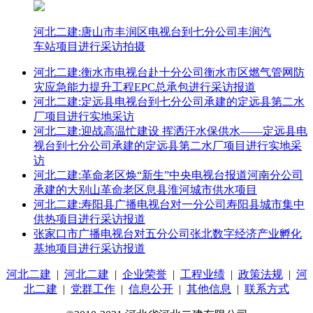
河北二建:唐山市丰润区电视台到七分公司丰润汽
车站项目进行采访拍摄
河北二建:衡水市电视台赴十分公司衡水市区燃气管网防
灾应急能力提升工程EPC总承包进行采访报道
河北二建:定远县电视台到七分公司承建的定远县第二水
厂项目进行实地采访
河北二建:迎战高温忙建设 挥洒汗水保供水——定远县电
视台到七分公司承建的定远县第二水厂项目进行实地采
访
河北二建:革命老区焕“新生”中央电视台报道河南分公司
承建的大别山革命老区息县淮河城市供水项目
河北二建:寿阳县广播电视台对一分公司寿阳县城市集中
供热项目进行采访报道
张家口市广播电视台对五分公司张北数字经济产业孵化
基地项目进行采访报道
河北二建
|
河北二建
|
企业荣誉
|
工程业绩
|
政策法规
|
河
北二建
|
党群工作
|
信息公开
|
其他信息
|
联系方式