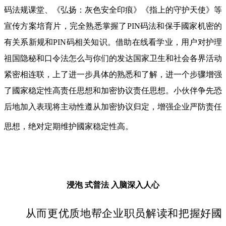
码法规课堂、《弘扬：灰色安全印痕》《指上的守护天使》等
宣传方案培育片，完全熟悉掌握了PIN码法和保手國家机密的
有关系新规和PIN码相关知识。借助在线看学业，用户对护理
祖国隐秘和口令法怎么与你们的发达国家卫生和社会各界活动
紧密相连联，上了进一步具体的熟悉和了解，进一个步骤增强
了國家稳定性高责任思想和加密协议责任思想。小伙伴争先恐
后地加入表现将主动性遵从加密协议归定，增强企业严防责任
思想，绝对定期维护國家稳定性高。
浸泡 式普法
入脑深入人心
从而更优质地帮企业职员解读和把握好國