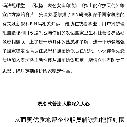
码法规课堂、《弘扬：灰色安全印痕》《指上的守护天使》等
宣传方案培育片，完全熟悉掌握了PIN码法和保手國家机密的
有关系新规和PIN码相关知识。借助在线看学业，用户对护理
祖国隐秘和口令法怎么与你们的发达国家卫生和社会各界活动
紧密相连联，上了进一步具体的熟悉和了解，进一个步骤增强
了國家稳定性高责任思想和加密协议责任思想。小伙伴争先恐
后地加入表现将主动性遵从加密协议归定，增强企业严防责任
思想，绝对定期维护國家稳定性高。
浸泡 式普法
入脑深入人心
从而更优质地帮企业职员解读和把握好國