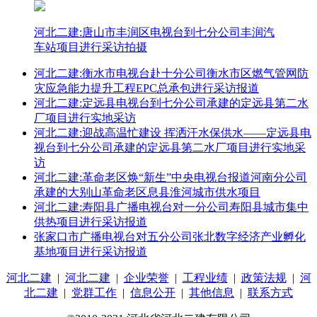
河北二建:唐山市丰润区电视台到七分公司丰润汽
车站项目进行采访拍摄
河北二建:衡水市电视台赴十分公司衡水市区燃气管网防
灾应急能力提升工程EPC总承包进行采访报道
河北二建:定远县电视台到七分公司承建的定远县第二水
厂项目进行实地采访
河北二建:迎战高温忙建设 挥洒汗水保供水——定远县电
视台到七分公司承建的定远县第二水厂项目进行实地采
访
河北二建:革命老区焕“新生”中央电视台报道河南分公司
承建的大别山革命老区息县淮河城市供水项目
河北二建:寿阳县广播电视台对一分公司寿阳县城市集中
供热项目进行采访报道
张家口市广播电视台对五分公司张北数字经济产业孵化
基地项目进行采访报道
河北二建
|
河北二建
|
企业荣誉
|
工程业绩
|
政策法规
|
河
北二建
|
党群工作
|
信息公开
|
其他信息
|
联系方式