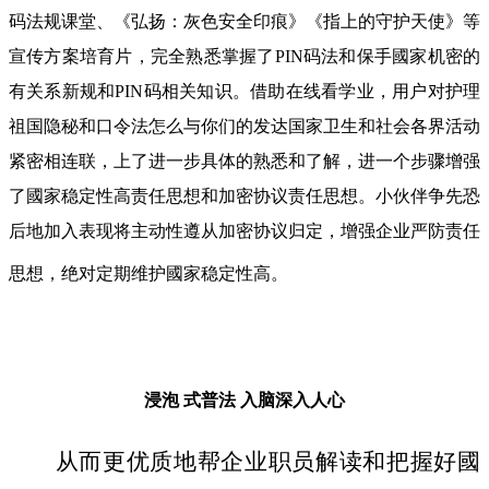
码法规课堂、《弘扬：灰色安全印痕》《指上的守护天使》等
宣传方案培育片，完全熟悉掌握了PIN码法和保手國家机密的
有关系新规和PIN码相关知识。借助在线看学业，用户对护理
祖国隐秘和口令法怎么与你们的发达国家卫生和社会各界活动
紧密相连联，上了进一步具体的熟悉和了解，进一个步骤增强
了國家稳定性高责任思想和加密协议责任思想。小伙伴争先恐
后地加入表现将主动性遵从加密协议归定，增强企业严防责任
思想，绝对定期维护國家稳定性高。
浸泡 式普法
入脑深入人心
从而更优质地帮企业职员解读和把握好國