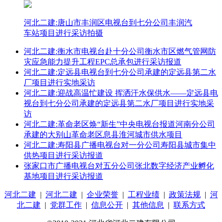
河北二建:唐山市丰润区电视台到七分公司丰润汽
车站项目进行采访拍摄
河北二建:衡水市电视台赴十分公司衡水市区燃气管网防
灾应急能力提升工程EPC总承包进行采访报道
河北二建:定远县电视台到七分公司承建的定远县第二水
厂项目进行实地采访
河北二建:迎战高温忙建设 挥洒汗水保供水——定远县电
视台到七分公司承建的定远县第二水厂项目进行实地采
访
河北二建:革命老区焕“新生”中央电视台报道河南分公司
承建的大别山革命老区息县淮河城市供水项目
河北二建:寿阳县广播电视台对一分公司寿阳县城市集中
供热项目进行采访报道
张家口市广播电视台对五分公司张北数字经济产业孵化
基地项目进行采访报道
河北二建
|
河北二建
|
企业荣誉
|
工程业绩
|
政策法规
|
河
北二建
|
党群工作
|
信息公开
|
其他信息
|
联系方式